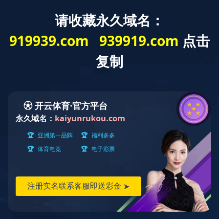
复合中欧电子首页（中国）官方网站膜
铝箔袋
真空袋
行业中欧电子首页（中国）官方网站
中欧电子首页（中国）官方网站形状
环保标签
真空袋