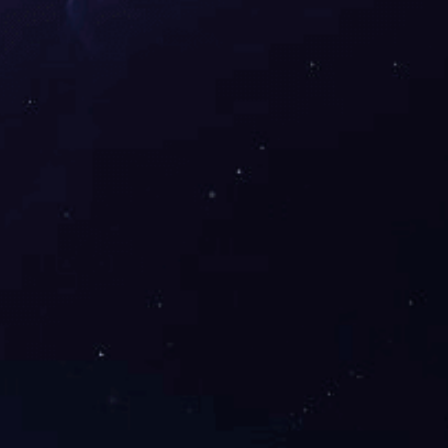
查看详情+
自立袋厂家/ 站立中欧电子首页（中国）官方网站袋
八边封中欧电子首页（中国）官方网站袋 自立拉链袋