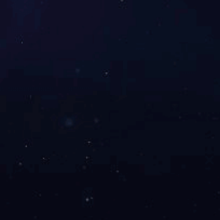
查看详情+
查看详情+
2
3
4
5
...
下一页
末页
页
1
400-678-2778
123@sunkeycn.com
中欧电子首页（中国）官方网站
客户案例
客户服务
中欧电子首页（中国）官方网站
联系中欧电子首页（中国）官
9 中欧电子首页（中国）官方网站 ALL RIGHTS RESERVED 未经允许 不得转载
9号 销售直线：0510-85255572 400-678-2778 联系人：丁经理 邮箱