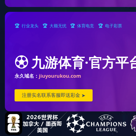
复合中欧电子首页（中国）官方网站膜
中欧电子首页（中国）官方网站形
八边封袋
盒中灭菌袋
缓冲中欧电子首页
阴阳中欧电子首页（中国）官方网站袋
风琴中欧
异形中欧电子首页（中国）官方网站袋
方底拉链
> 中欧电子首页（中国）官方网站形
三边复合袋