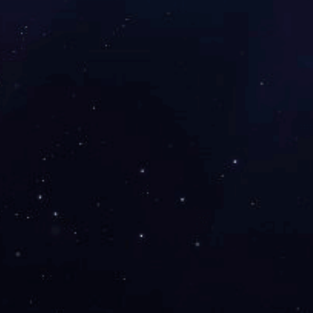
查看详情+
130 条记录 1/11 
网站首页
关于
Website © 201
地址：江苏无锡新吴区硕放中通路9