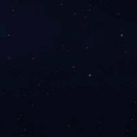
查看详情+
新闻中心
方网站
苏ICP备05062093-1号
：123@sunkeycn.com