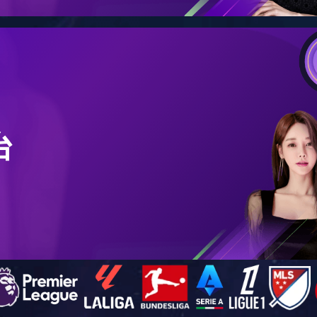
铝箔袋
真空袋
行业中欧电子首页（中国）官方
环保标签
状
当前位置：
首页
>
中
（中国）官方网站袋
站立拉链袋
吸嘴站立袋
方底
电子首页（中国）官方网站袋
熔封中欧电子首页（中国）官方网
袋
三边封中欧电子首页（中国）官方网站袋
状
八边封食品袋
八边封袋子厂家