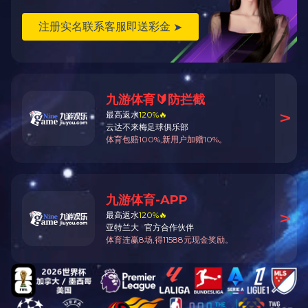
查看详情+
查看详情+
透明站立拉链袋
拉链袋
查看详情+
查看详情+
自立复合袋
盒中袋,灭菌袋,BIB袋,箱中袋