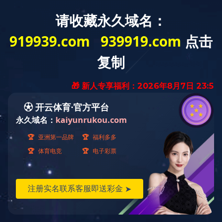
中欧电子首页（中
实力优势
资质证明
国）官方网站介绍
企业视频
团队风采
公司环境
资质证明
CHICMAS上美优秀供应商