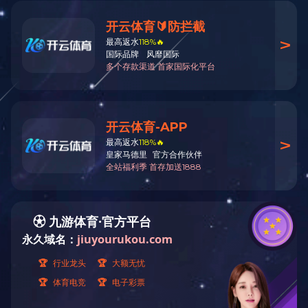
发布时间：2019/04/14 15:20:48 阅读量：8461 次
没有了
雨虹防水优秀供应商