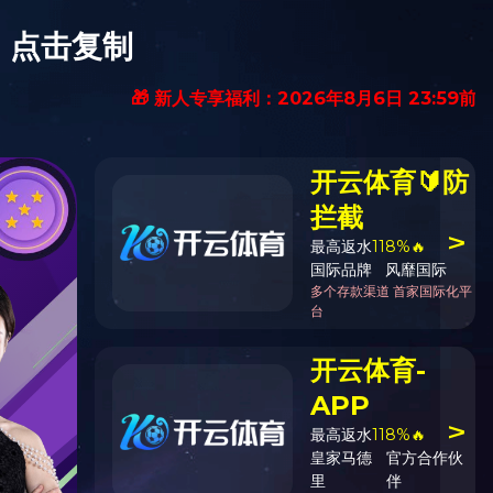
400-678-2778
电子
联系中欧电子
123@sunkeycn.com
国）
首页（中国）
站
官方网站