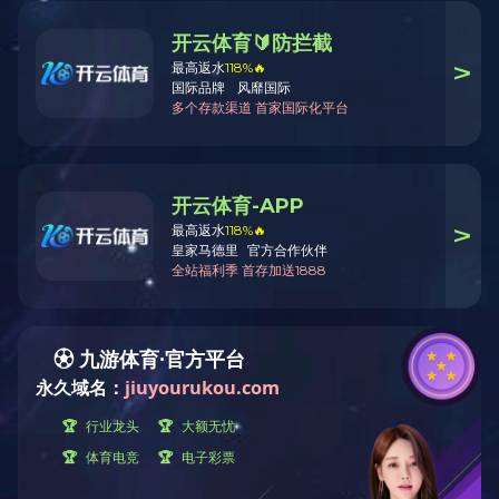
食品真空袋
药用真空袋
电子真空袋
军工真空袋
高温真空袋
低温真空袋
粉剂真空袋
颗粒真空袋
固体真空袋
粒子真空袋
25KG真空袋
其他真空袋
> 真空袋
五芳斋粽子真空袋
真空袋中欧电子首页（中国）官方网站