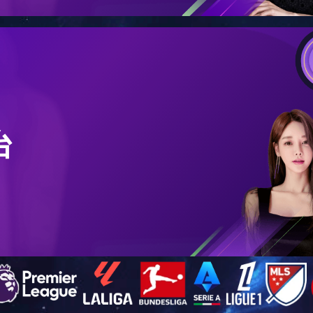
司新闻
行业新闻
中欧电子首页（中国）官方网站
识
咖啡易撕中欧电子首页（中国）官方网站膜
发布时间：2025/04/17 13:50:37 阅读量：1993 次
品设计的创新中欧电子首页（中国）官方网站材料，兼具便捷性与功能
虚线压痕技术，形成精准的撕裂引导槽，用户无需借助工具即可轻松撕开
防护层，有效阻隔氧气、水蒸气和异味，延缓咖啡氧化和香气流失，确