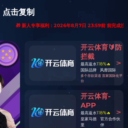
400-678-2778
电子
联系中欧电子
123@sunkeycn.com
国）
首页（中国）
站
官方网站