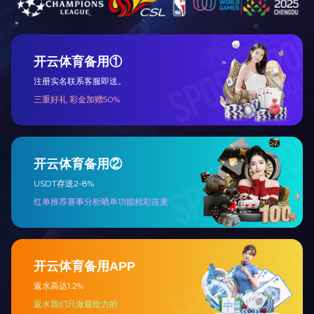
· 浅析奶茶封口盖中欧电子首页（中国）官方网站膜的定义
· 玉米中欧电子首页（中国）官方网站真空袋制作前的准备是怎样的？
400-678-2778
123@sunkeycn.com
Website © 2019 中欧电子首页（中国）官方网站 ALL RIGHTS
RESERVED 未经允许 不得转载
苏ICP备05062093-1号
地址：江苏无锡新吴区硕放中通路99号 销售直线：0510-85255572 400-
678-2778 联系人：丁经理 邮箱：123@sunkeycn.com